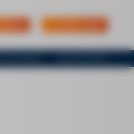
T ANFRAGEN
MIETARTIKEL FINDEN
R / NUTZFAHRZEUGE
WER IST MEGA-RENT.DE?