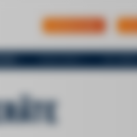
MIETPARTNER WERDEN
JETZ
SCHINEN
URLAUB & FREIZEIT
PKW / ANHÄNGE
ERÄTE