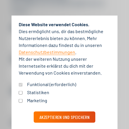
Wir melden uns schnellstmöglich bei dir
zurück.
Diese Website verwendet Cookies.
ANFRAGE FÜR
Dies ermöglicht uns, dir das bestmögliche
Nutzererlebnis bieten zu können. Mehr
Informationen dazu findest du in unseren
Datenschutzbestimmungen
.
VORNAME
Mit der weiteren Nutzung unserer
Internetseite erklärst du dich mit der
Verwendung von Cookies einverstanden.
Funktional (erforderlich)
NACHNAME
Statistiken
Marketing
AKZEPTIEREN UND SPEICHERN
E-MAIL